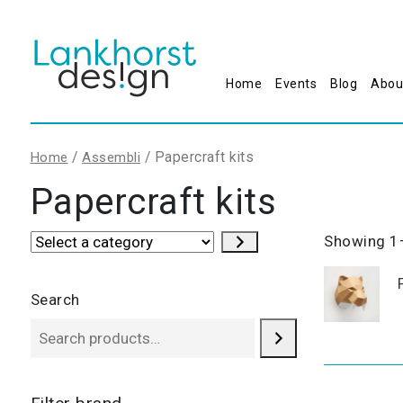
Home
Events
Blog
Abou
/
/ Papercraft kits
Home
Assembli
Papercraft kits
Select
Showing 1–
a
category
Search