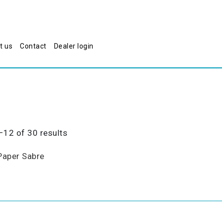
t us
Contact
Dealer login
Sorted
12 of 30 results
by
popularity
Paper Sabre