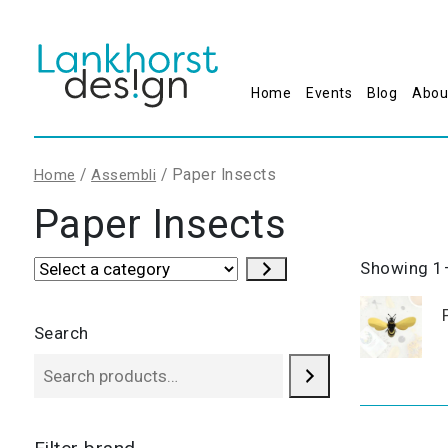
Home
Events
Blog
Abou
/
/ Paper Insects
Home
Assembli
Paper Insects
Select
Showing 1–
a
category
Search