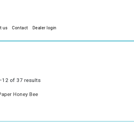
t us
Contact
Dealer login
Sorted
12 of 37 results
by
popularity
Paper Honey Bee